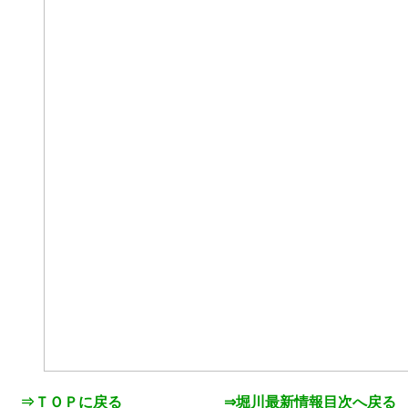
⇒ＴＯＰに戻る
⇒堀川最新情報目次へ戻る