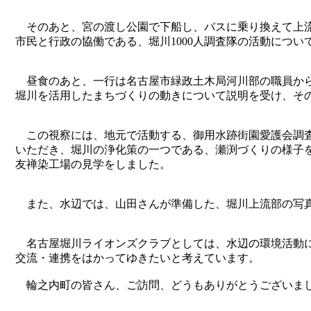
そのあと、宮の渡し公園で下船し、バスに乗り換えて上
市民と行政の協働である、堀川1000人調査隊の活動につい
昼食のあと、一行は名古屋市緑政土木局河川部の職員から
堀川を活用したまちづくりの動きについて説明を受け、そ
この視察には、地元で活動する、御用水跡街園愛護会調査
いただき、堀川の浄化策の一つである、瀬渕づくりの様子
友禅染工場の見学をしました。
また、水辺では、山田さんが準備した、堀川上流部の写
名古屋堀川ライオンズクラブとしては、水辺の環境活動
交流・連携をはかってゆきたいと考えています。
輪之内町の皆さん、ご訪問、どうもありがとうございま