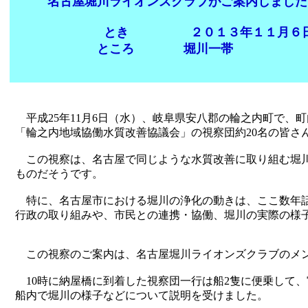
名古屋堀川ライオンズクラブがご案内しました
とき ２０１３年１１月６日
ところ 堀川一帯
平成25年11月6日（水）、岐阜県安八郡の輪之内町で、
「輪之内地域協働水質改善協議会」の視察団約20名の皆さ
この視察は、名古屋で同じような水質改善に取り組む堀川
ものだそうです。
特に、名古屋市における堀川の浄化の動きは、ここ数年
行政の取り組みや、市民との連携・協働、堀川の実際の様
この視察のご案内は、名古屋堀川ライオンズクラブのメ
10時に納屋橋に到着した視察団一行は船2隻に便乗して
船内で堀川の様子などについて説明を受けました。